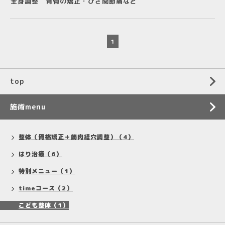
全身調整
背骨の矯正・ひざ関節痛など
1
top
施術menu
整体（骨格矯正＋筋肉経穴調整）（4）
はり治療（6）
特別メニュー（1）
timeコース（2）
こども整体（1）